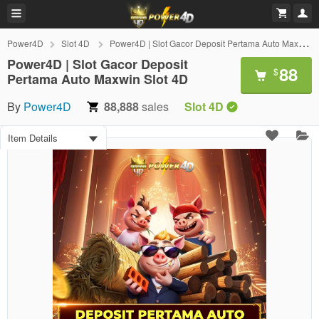
Power4D
Slot 4D
Power4D | Slot Gacor Deposit Pertama Auto Maxwin Slot 4D
Power4D | Slot Gacor Deposit
88
$
Pertama Auto Maxwin Slot 4D
By
Power4D
88,888
sales
Slot 4D
Item Details