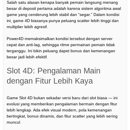
Salah satu alasan kenapa banyak pemain langsung menang
besar di deposit pertama adalah karena sistem algoritma awal
game yang cenderung lebih stabil dan “segar.” Dalam kondisi
ini, game 4D biasanya punya peluang scatter lebih tinggi dan
multiplier lebih agresif.
Power4D memaksimalkan kondisi tersebut dengan server
cepat dan anti-lag, sehingga ritme permainan pemain tidak
terganggu. Ini bikin peluang dapet bonus dan kemenangan
besar jadi lebih efektif.
Slot 4D: Pengalaman Main
dengan Fitur Lebih Kaya
Game Slot 4D bukan sekadar versi baru dari slot biasa — ini
evolusi yang memberikan pengalaman bermain dengan fitur
lebih lengkap. Ada efek visual modern, pola kemenangan
bertingkat, bonus dinamis, dan fitur scatter yang lebih sering
muncul.